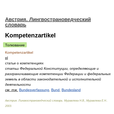
Австрия. Лингвострановедческий
словарь
Kompetenzartikel
Толкование
Kompetenzartikel
pl
статьи о компетенциях
статьи Федеральной Конституции, определяющие и
разграничивающие компетенции Федерации и федеральных
земель в области законодательной и исполнительной
деятельности
см. тж.
Bundesverfassung
,
Bund
,
Bundesland
Австрия. Лингвострановедческий словарь
.
Муравлева Н.В., Муравлева Е.Н.
.
2003
.